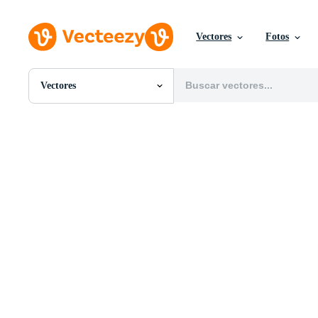
Vectores
Fotos
Vectores
Todas Imágenes
Fotos
PNGs
PSDs
SVGs
Plantillas
Vectores
Videos
Gráficos en Movimiento
Imágenes Editoriales
Eventos Editoriales