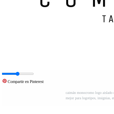
Compartir en Pinterest
caimán monocromo logo aislado en
mejor para logotipos, insignias, 