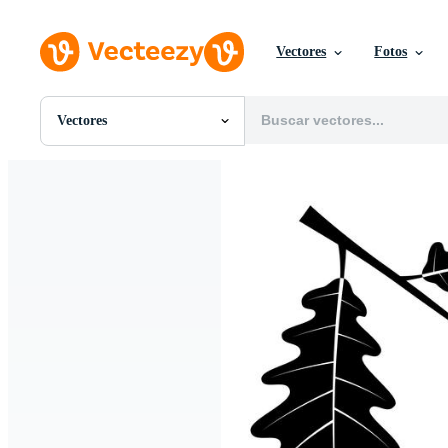
Vectores
Fotos
Vectores
Todas Imágenes
Fotos
PNGs
PSDs
SVGs
Plantillas
Vectores
Videos
Gráficos en Movimiento
Imágenes Editoriales
Eventos Editoriales