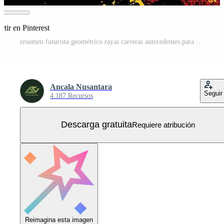
tir en Pinterest
resumen futurista geométrico rayas carreras antecedentes para sublimación jersey Vector Gratis
Ancala Nusantara
Seguir
4.187 Recursos
Descarga gratuita
Requiere atribución
Reimagina esta imagen