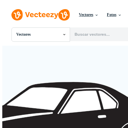
Vectores
Fotos
Vectores
Todas Imágenes
Fotos
PNGs
PSDs
SVGs
Plantillas
Vectores
Videos
Gráficos en Movimiento
Imágenes Editoriales
Eventos Editoriales