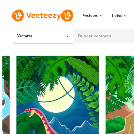
Vectores
Fotos
Vectores
Todas Imágenes
Fotos
PNGs
PSDs
SVGs
Plantillas
Vectores
Videos
Gráficos en Movimiento
Imágenes Editoriales
Eventos Editoriales