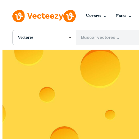
Vectores
Fotos
Vectores
Todas Imágenes
Fotos
PNGs
PSDs
SVGs
Plantillas
Vectores
Videos
Gráficos en Movimiento
Imágenes Editoriales
Eventos Editoriales