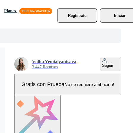
Planes
Regístrate
Iniciar
Volha Yemialyantsava
Seguir
3.447 Recursos
Gratis con Prueba
No se requiere atribución!