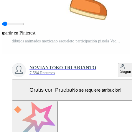
partir en Pinterest
dibujos animados mexicano esqueleto participación pistola Vector Pro
NOVIANTOKO TRI ARIANTO
Seguir
7.584 Recursos
Gratis con Prueba
No se requiere atribución!