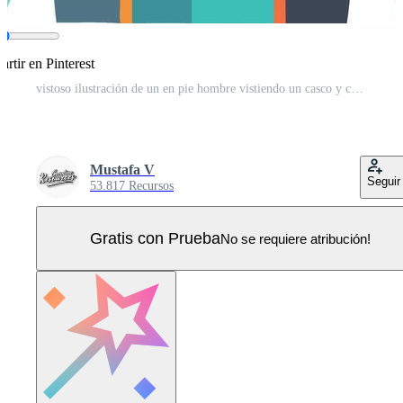
rtir en Pinterest
vistoso ilustración de un en pie hombre vistiendo un casco y chaqueta Vector Pro
Mustafa V
Seguir
53.817 Recursos
Gratis con Prueba
No se requiere atribución!