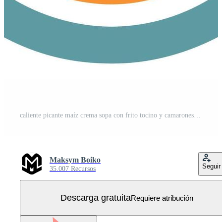
caliente picante maíz crema sopa con frito tocino y camarones Mariscos almuerzo un la sopa de pescado parte superior ver cerca arriba Vector Gratis
Maksym Boiko
Seguir
35.007 Recursos
Descarga gratuita
Requiere atribución