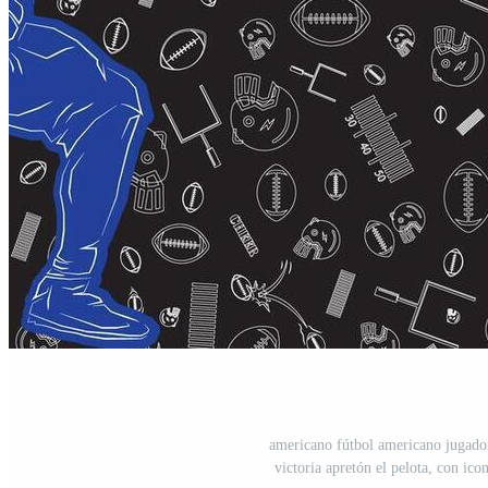
americano fútbol americano jugador
victoria apretón el pelota, con ic