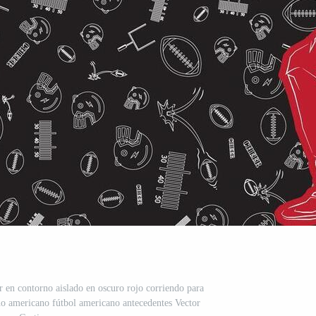
 en contorno aislado en oscuro rojo corriendo para
ono americano fútbol americano antecedentes Vector