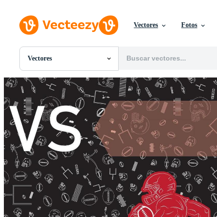
Vectores
Fotos
Vectores
Todas Imágenes
Fotos
PNGs
PSDs
SVGs
Plantillas
Vectores
Videos
Gráficos en Movimiento
Imágenes Editoriales
Eventos Editoriales