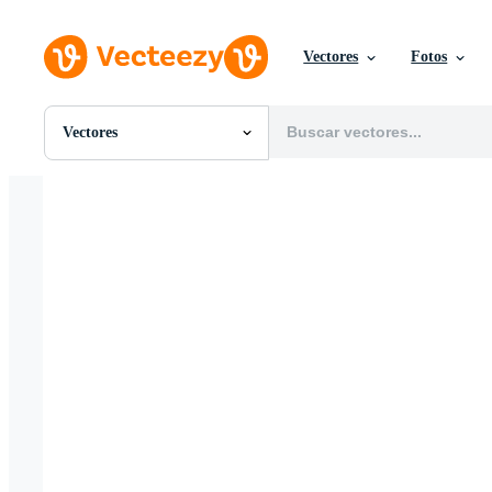
Vectores
Fotos
Vectores
Todas Imágenes
Fotos
PNGs
PSDs
SVGs
Plantillas
Vectores
Videos
Gráficos en Movimiento
Imágenes Editoriales
Eventos Editoriales