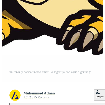
un feroz y caricaturesco amarillo lagartija con agudo garras y un puntiagudo melena Vector Gratis
Muhammad Adnan
Seguir
1.262.295 Recursos