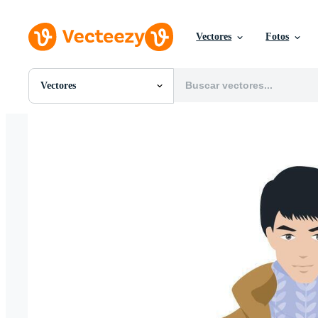
Vectores
Fotos
Vectores
Todas Imágenes
Fotos
PNGs
PSDs
SVGs
Plantillas
Vectores
Videos
Gráficos en Movimiento
Imágenes Editoriales
Eventos Editoriales