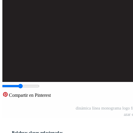
Compartir en Pinterest
dinámica línea monograma logo fr
azar 
Palabras claves relacionadas