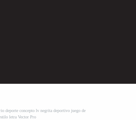
io deporte concepto lv negrita deportivo juego de
estilo letra Vector Pro