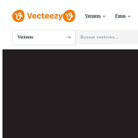
Vectores
Fotos
Vectores
Todas Imágenes
Fotos
PNGs
PSDs
SVGs
Plantillas
Vectores
Videos
Gráficos en Movimiento
Imágenes Editoriales
Eventos Editoriales