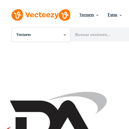
Vectores
Fotos
Vectores
Todas Imágenes
Fotos
PNGs
PSDs
SVGs
Plantillas
Vectores
Videos
Gráficos en Movimiento
Imágenes Editoriales
Eventos Editoriales