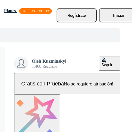
Planes
Regístrate
Iniciar
Oleh Kuzminskyi
Seguir
1.460 Recursos
Gratis con Prueba
No se requiere atribución!