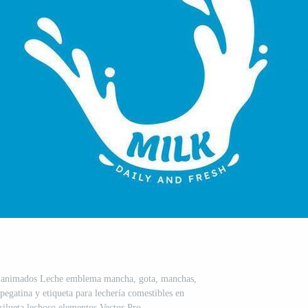
os animados Leche emblema mancha, gota, manchas,
pegatina y etiqueta para lechería comestibles en
silueta lechoso elementos Vector Pro