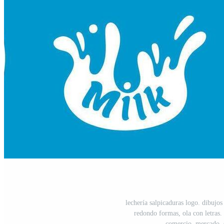
lechería salpicaduras logo. dibuj
redondo formas, ola con letras. 
comercio, mercado. 