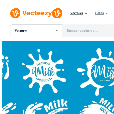
Vectores
Fotos
Vectores
Todas Imágenes
Fotos
PNGs
PSDs
SVGs
Plantillas
Vectores
Videos
Gráficos en Movimiento
Imágenes Editoriales
Eventos Editoriales