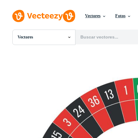
Vectores
Fotos
Vectores
Todas Imágenes
Fotos
PNGs
PSDs
SVGs
Plantillas
Vectores
Videos
Gráficos en Movimiento
Imágenes Editoriales
Eventos Editoriales