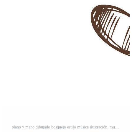
plano y mano dibujado bosquejo estilo música ilustración. musical Nota bosquejo. espalda a escuela. Vector Pro