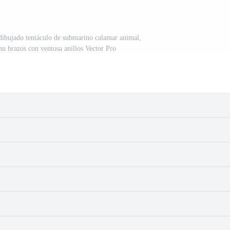
dibujado tentáculo de submarino calamar animal,
hu brazos con ventosa anillos Vector Pro