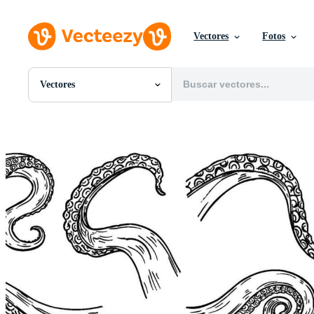
Vectores
Fotos
Vectores
Todas Imágenes
Fotos
PNGs
PSDs
SVGs
Plantillas
Vectores
Videos
Gráficos en Movimiento
Imágenes Editoriales
Eventos Editoriales