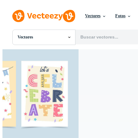
Vectores
Fotos
Vectores
Todas Imágenes
Fotos
PNGs
PSDs
SVGs
Plantillas
Vectores
Videos
Gráficos en Movimiento
Imágenes Editoriales
Eventos Editoriales