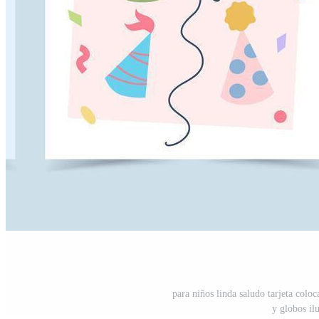
para niños linda saludo tarjeta colo
y globos il