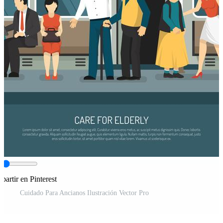
artir en Pinterest
Cuidado Para Ancianos Ilustración Vector Pro