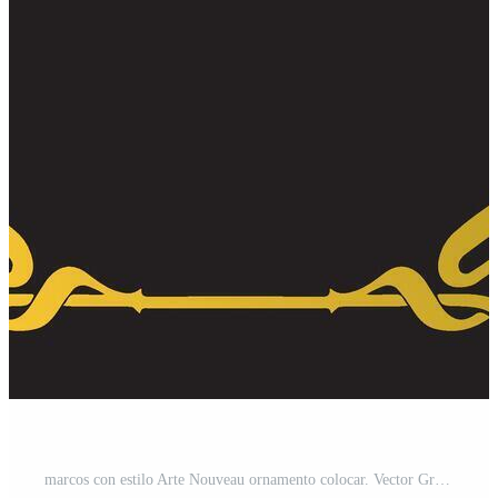
marcos con estilo Arte Nouveau ornamento colocar. Vector Gratis