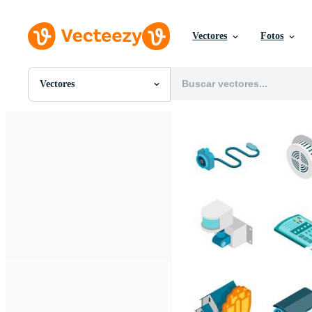
Vectores
Fotos
Vectores
Todas Imágenes
Fotos
PNGs
PSDs
SVGs
Plantillas
Vectores
Videos
Gráficos en Movimiento
Imágenes Editoriales
Eventos Editoriales