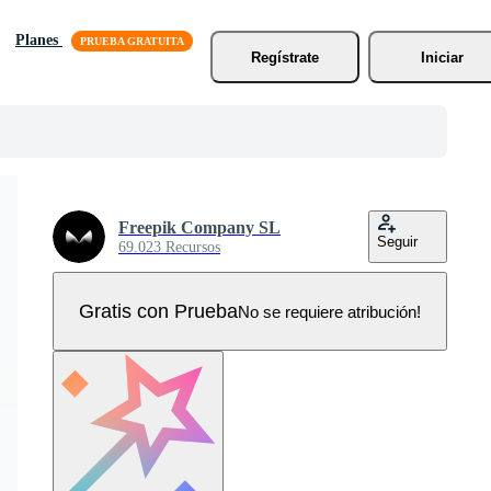
Planes
Regístrate
Iniciar
Freepik Company SL
Seguir
69.023 Recursos
Gratis con Prueba
No se requiere atribución!