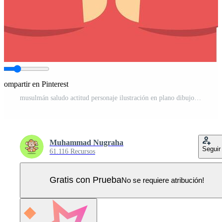
Compartir en Pinterest
musulmán saludo actitud personaje ilustración en plano dibujos animados estilo. Vector Pro
Muhammad Nugraha
Seguir
61.116 Recursos
Gratis con Prueba
No se requiere atribución!