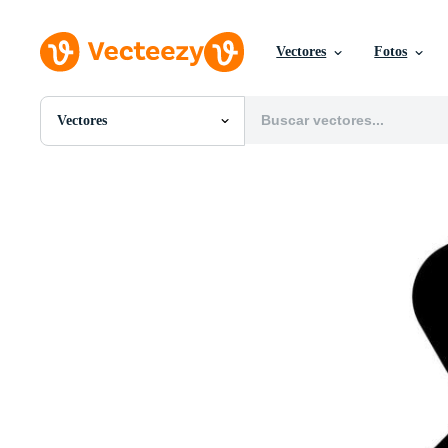
Vectores
Fotos
Vectores
Todas Imágenes
Fotos
PNGs
PSDs
SVGs
Plantillas
Vectores
Videos
Gráficos en Movimiento
Imágenes Editoriales
Eventos Editoriales