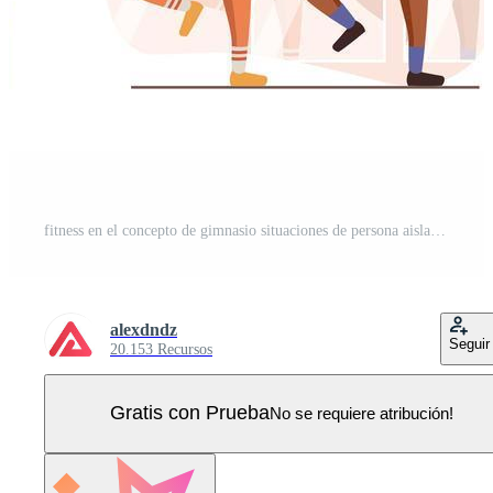
fitness en el concepto de gimnasio situaciones de persona aislada. colección de escenas con gente haciendo aeróbic o levantamiento de pesas, ejercicio en simuladores, entrenamientos en casa. mega set. ilustración vectorial en diseño plano Vector Pro
alexdndz
Seguir
20.153 Recursos
Gratis con Prueba
No se requiere atribución!