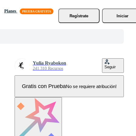
Planes
Regístrate
Iniciar
Yulia Ryabokon
Seguir
241.310 Recursos
Gratis con Prueba
No se requiere atribución!