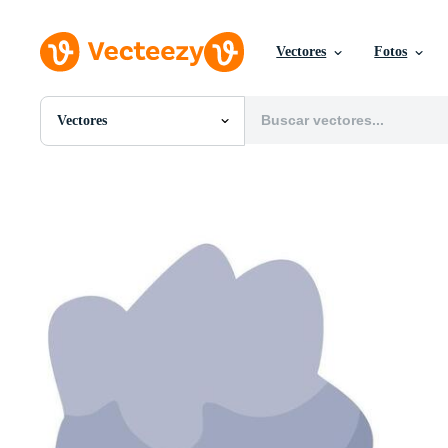
Vectores
Fotos
Vectores
Todas Imágenes
Fotos
PNGs
PSDs
SVGs
Plantillas
Vectores
Videos
Gráficos en Movimiento
Imágenes Editoriales
Eventos Editoriales