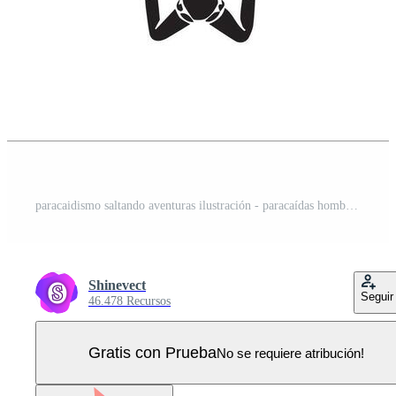
paracaidismo saltando aventuras ilustración - paracaídas hombre silueta - paracaidismo clipart en negro y blanco Vector Pro
Shinevect
Seguir
46.478 Recursos
Gratis con Prueba
No se requiere atribución!