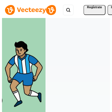
Regístrate