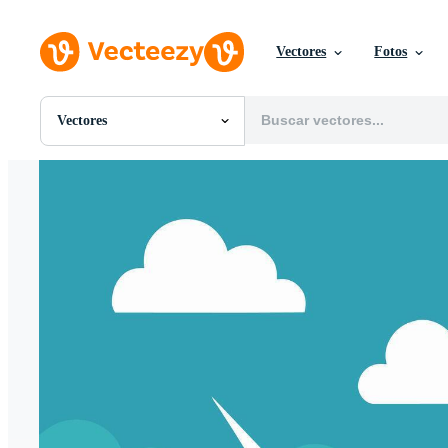
Vectores
Fotos
Vectores
Todas Imágenes
Fotos
PNGs
PSDs
SVGs
Plantillas
Vectores
Videos
Gráficos en Movimiento
Imágenes Editoriales
Eventos Editoriales