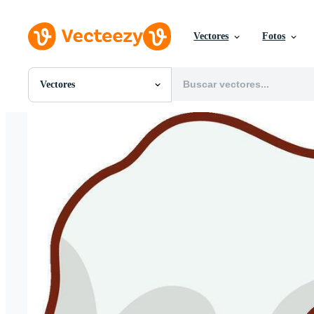
Vectores
Fotos
Vectores
Todas Imágenes
Fotos
PNGs
PSDs
SVGs
Plantillas
Vectores
Videos
Gráficos en Movimiento
Imágenes Editoriales
Eventos Editoriales