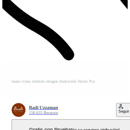
mano icono símbolo imagen ilustración Vector Pro
Badi Uzzaman
Seguir
150.635 Recursos
Gratis con Prueba
No se requiere atribución!