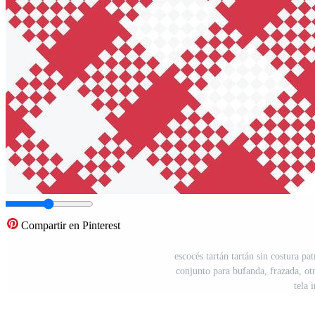
Compartir en Pinterest
escocés tartán tartán sin costura pa
conjunto para bufanda, frazada, o
tela 