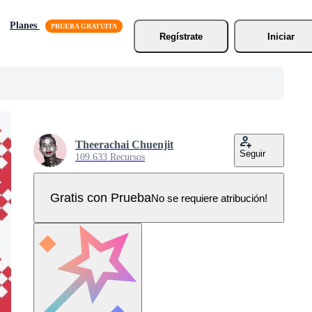
Planes
Regístrate
Iniciar
Theerachai Chuenjit
Seguir
109.633 Recursos
Gratis con Prueba
No se requiere atribución!