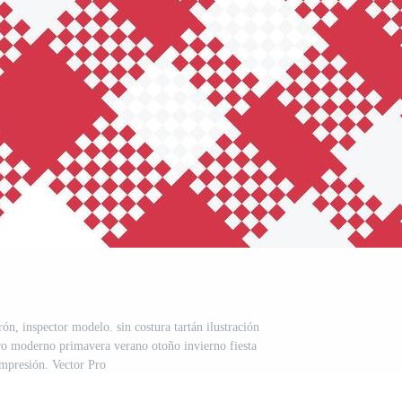
trón, inspector modelo. sin costura tartán ilustración
tro moderno primavera verano otoño invierno fiesta
impresión. Vector Pro