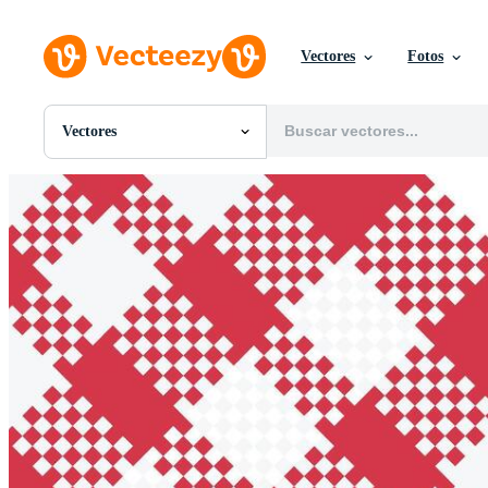
Vectores
Fotos
Vectores
Todas Imágenes
Fotos
PNGs
PSDs
SVGs
Plantillas
Vectores
Videos
Gráficos en Movimiento
Imágenes Editoriales
Eventos Editoriales