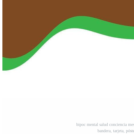
bipoc mental salud conciencia me
bandera, tarjeta, póst