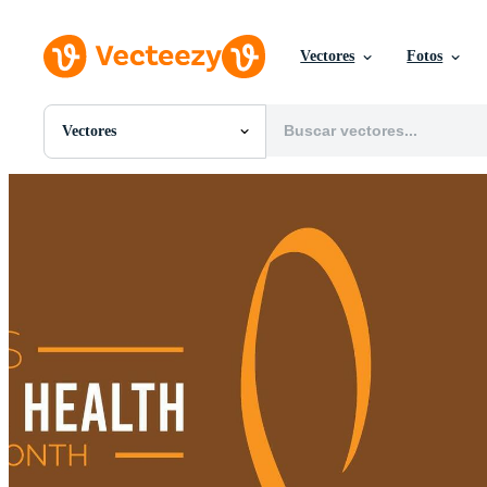
Vectores
Fotos
Vectores
Todas Imágenes
Fotos
PNGs
PSDs
SVGs
Plantillas
Vectores
Videos
Gráficos en Movimiento
Imágenes Editoriales
Eventos Editoriales