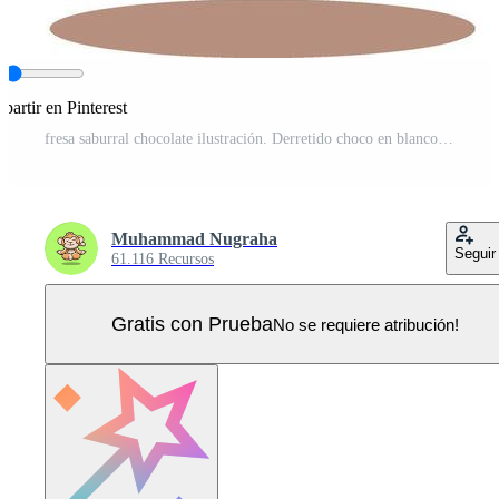
artir en Pinterest
fresa saburral chocolate ilustración. Derretido choco en blanco antecedentes Vector Pro
Muhammad Nugraha
Seguir
61.116 Recursos
Gratis con Prueba
No se requiere atribución!