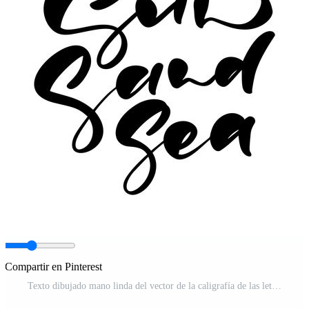
Compartir en Pinterest
Texto dibujado mano linda del vector de la caligrafía de las letras del mar de la arena de Sun. Logotipo o etiqueta del diseño del ejemplo de la cita de la diversión Cartel tipográfico inspirador, banner Vector Pro