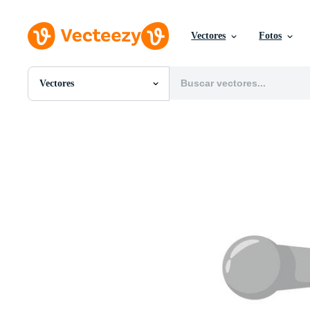
Vectores
Fotos
Vectores
Todas Imágenes
Fotos
PNGs
PSDs
SVGs
Plantillas
Vectores
Videos
Gráficos en Movimiento
Imágenes Editoriales
Eventos Editoriales