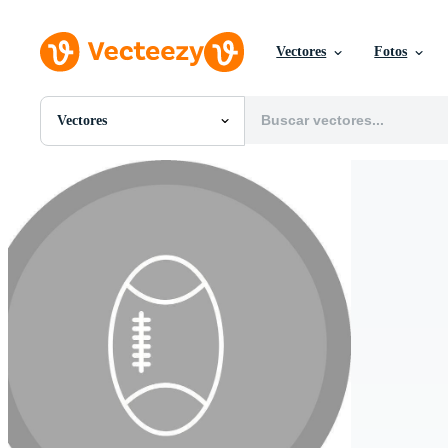
Vectores
Fotos
Vectores
Todas Imágenes
Fotos
PNGs
PSDs
SVGs
Plantillas
Vectores
Videos
Gráficos en Movimiento
Imágenes Editoriales
Eventos Editoriales