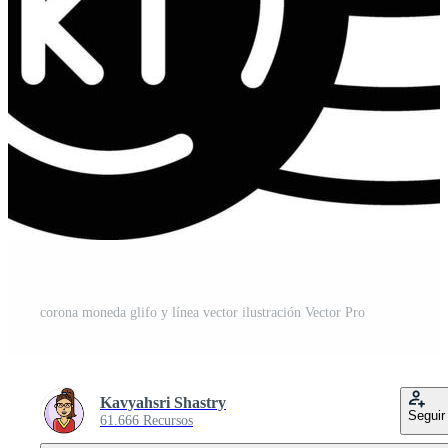
corona moneda glifo y línea vector ilustración Vector Pro
Kavyahsri Shastry
Seguir
61.666 Recursos