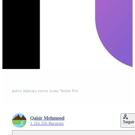
polvo máscara vector icono Vector Pro
Qaisir Mehmood
Seguir
1.316.356 Recursos