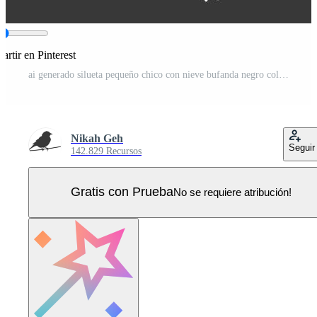
rtir en Pinterest
ai generado silueta pequeño chico con nieve bufanda negro color solamente Vector Pro
Nikah Geh
Seguir
142.829 Recursos
Gratis con Prueba
No se requiere atribución!