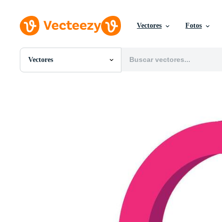
Vectores
Fotos
Vectores
Todas Imágenes
Fotos
PNGs
PSDs
SVGs
Plantillas
Vectores
Videos
Gráficos en Movimiento
Imágenes Editoriales
Eventos Editoriales