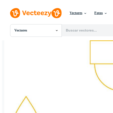
Vectores
Fotos
Vectores
Todas Imágenes
Fotos
PNGs
PSDs
SVGs
Plantillas
Vectores
Videos
Gráficos en Movimiento
Imágenes Editoriales
Eventos Editoriales