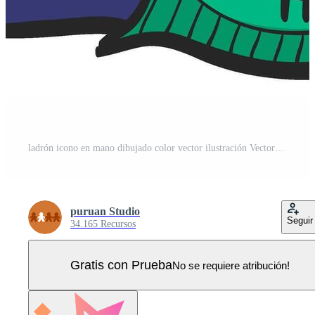
ladrón icono en mano dibujado color vector ilustración Vector Pro
puruan Studio
Seguir
34.165 Recursos
Gratis con Prueba
No se requiere atribución!