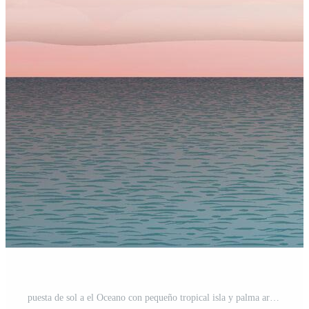
puesta de sol a el Oceano con pequeño tropical isla y palma arboles tener blanco espacio. viaje concepto vector ilustración antecedentes. Vector Pro