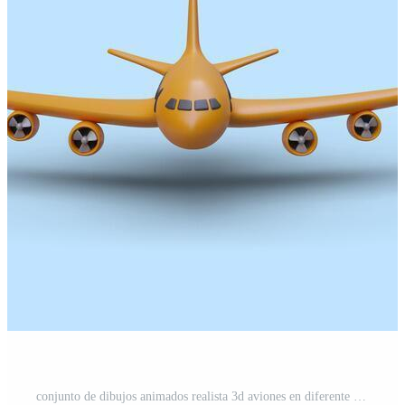
conjunto de dibujos animados realista 3d aviones en diferente posiciones. amarillo avión volador en azul antecedentes Vector Pro