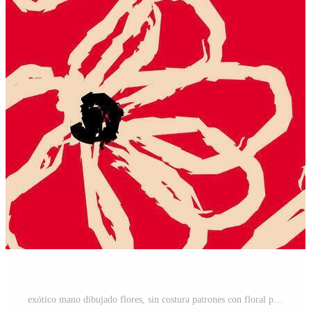
exótico mano dibujado flores, sin costura patrones con floral para tela, textiles, ropa, envase papel, cubrir, bandera, hogar decoración, resumen antecedentes. vector ilustración. Vector Pro