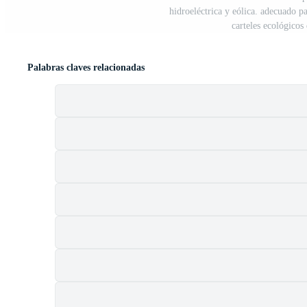
hidroeléctrica y eólica. adecuado 
carteles ecológicos
Palabras claves relacionadas