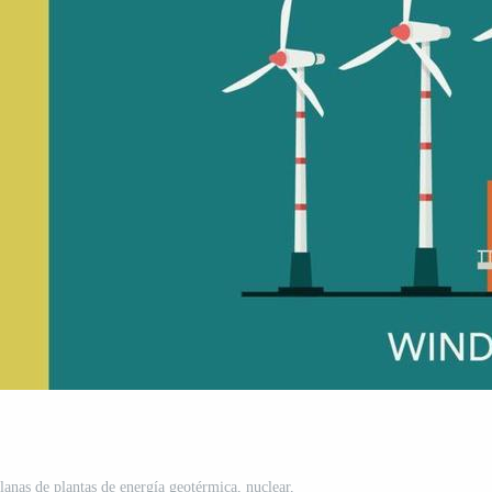
lanas de plantas de energía geotérmica, nuclear,