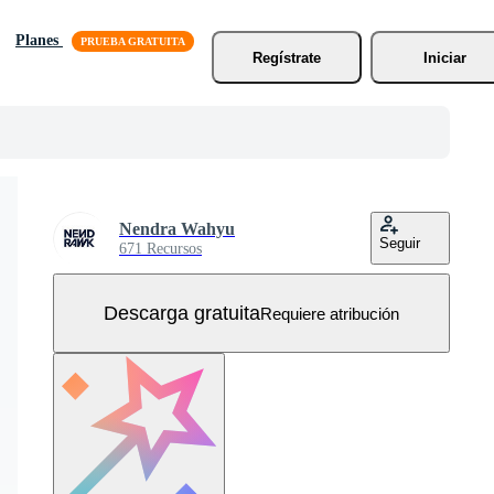
Planes
Regístrate
Iniciar
Nendra Wahyu
Seguir
671 Recursos
Descarga gratuita
Requiere atribución