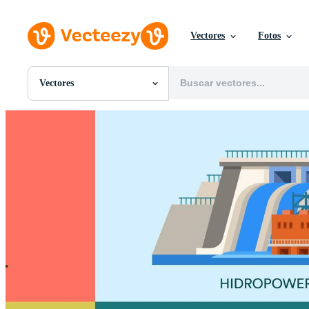
Vectores
Fotos
Vectores
Todas Imágenes
Fotos
PNGs
PSDs
SVGs
Plantillas
Vectores
Videos
Gráficos en Movimiento
Imágenes Editoriales
Eventos Editoriales