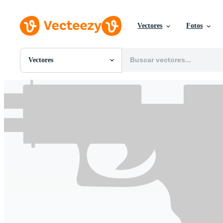
Vectores
Fotos
Vectores
Todas Imágenes
Fotos
PNGs
PSDs
SVGs
Plantillas
Vectores
Videos
Gráficos en Movimiento
Imágenes Editoriales
Eventos Editoriales