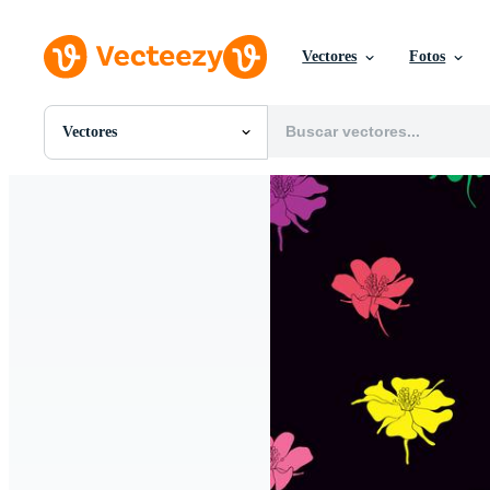
Vectores
Fotos
Vectores
Todas Imágenes
Fotos
PNGs
PSDs
SVGs
Plantillas
Vectores
Videos
Gráficos en Movimiento
Imágenes Editoriales
Eventos Editoriales